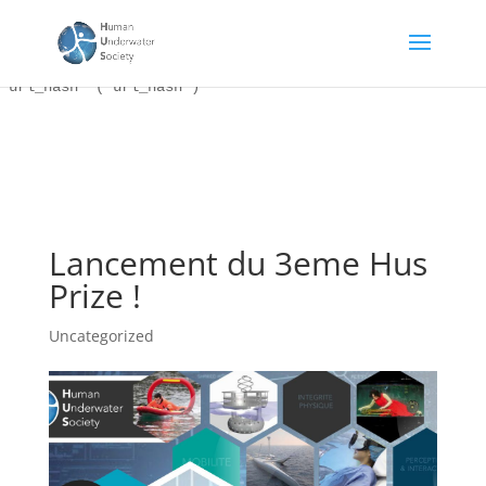
WordPress database error:
[Duplicate entry '' for key
'22hus_44_blc_links.url_hash']
ALTER TABLE `22hus_44_blc_links` ADD UNIQUE KEY
`url_hash` (`url_hash`)
Lancement du 3eme Hus
Prize !
Uncategorized