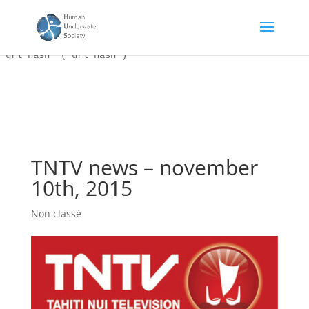
Erreur de la base de données WordPress :
[Duplicate entry '' for
key '22hus_44_blc_links.url_hash']
ALTER TABLE `22hus_44_blc_links` ADD UNIQUE KEY
`url_hash` (`url_hash`)
TNTV news – november
10th, 2015
Non classé