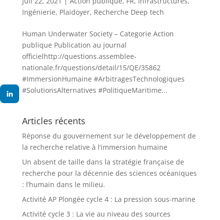
Juil 22, 2021
|
Action publique
,
FR
,
Infrastructures
,
Ingénierie
,
Plaidoyer
,
Recherche Deep tech
Human Underwater Society – Categorie Action
publique Publication au journal
officielhttp://questions.assemblee-
nationale.fr/questions/detail/15/QE/35862
#ImmersionHumaine #ArbitragesTechnologiques
#SolutionsAlternatives #PolitiqueMaritime...
Articles récents
Réponse du gouvernement sur le développement de
la recherche relative à l’immersion humaine
Un absent de taille dans la stratégie française de
recherche pour la décennie des sciences océaniques
: l’humain dans le milieu.
Activité AP Plongée cycle 4 : La pression sous-marine
Activité cycle 3 : La vie au niveau des sources