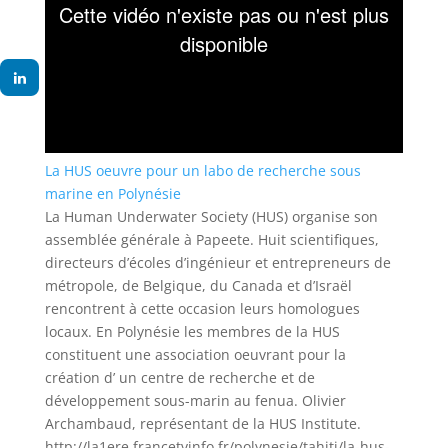
La HUS oeuvre pour un labo de recherche sous
marine en Polynésie
La Human Underwater Society (HUS) organise son
assemblée générale à Papeete. Huit scientifiques,
directeurs d’écoles d’ingénieur et entrepreneurs de
métropole, de Belgique, du Canada et d’Israël
rencontrent à cette occasion leurs homologues
locaux. En Polynésie les membres de la HUS
constituent une association oeuvrant pour la
création d’ un centre de recherche et de
développement sous-marin au fenua. Olivier
Archambaud, représentant de la HUS Institute.
http://la1ere.francetvinfo.fr/polynesie/tahiti/la-hus-