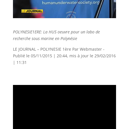
POLYNESIE1ERE: La HUS oeuvre pour un labo de
recherche sous marine en Polynésie
LE JOURNAL – POLYNESIE 1ère Par Webmaster -
Publié le 05/11/2015 | 20:44, mis à jour le 29/02/2016
| 11:31